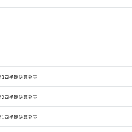
 第3四半期決算発表
 第2四半期決算発表
 第1四半期決算発表