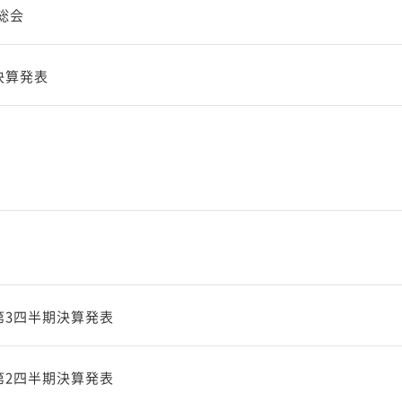
総会
 決算発表
 第3四半期決算発表
 第2四半期決算発表