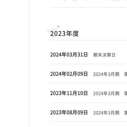
2023年度
2024年03月31日
期末決算日
2024年02月09日
2024年3月期
2023年11月10日
2024年3月期
2023年08月09日
2024年3月期