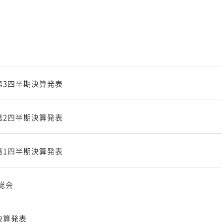
 第3四半期決算発表
 第2四半期決算発表
 第1四半期決算発表
総会
 決算発表