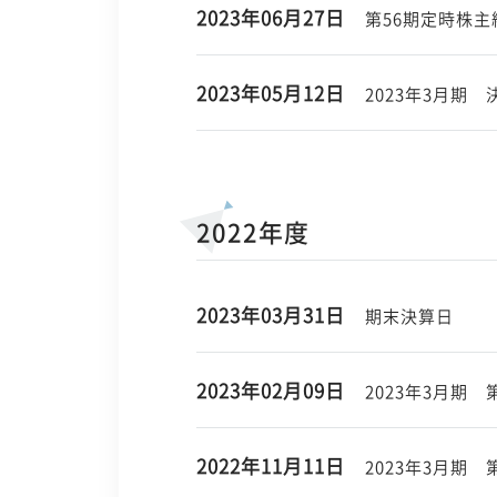
2023年06月27日
第56期定時株主
2023年05月12日
2023年3月期
2022年度
2023年03月31日
期末決算日
2023年02月09日
2023年3月期
2022年11月11日
2023年3月期