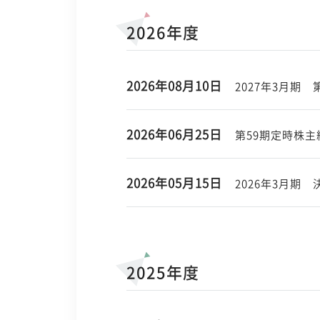
2026年度
2026年08月10日
2027年3月期
2026年06月25日
第59期定時株主
2026年05月15日
2026年3月期
2025年度