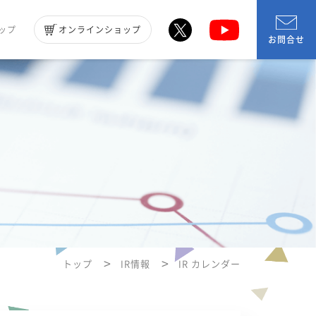
ップ
オンラインショップ
お問合せ
トップ
IR情報
IR カレンダー