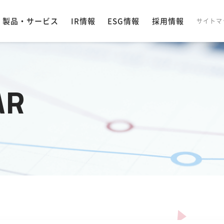
製品・サービス
IR情報
ESG情報
採用情報
サイトマ
AR