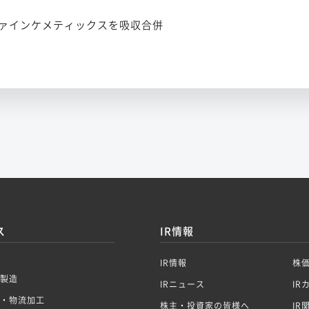
ァインケメティックスを吸収合併
ス
IR情報
IR情報
株
製造
IRニュース
IR
・物流加工
株主・投資家の皆様へ
IR